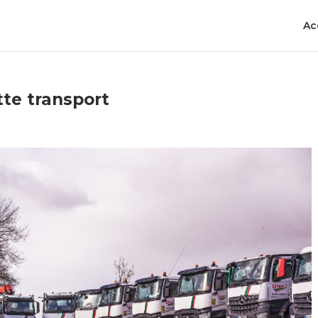
Ac
tte transport
é